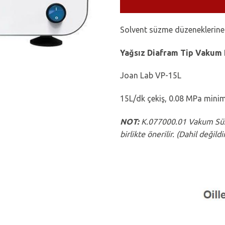
Solvent süzme düzenekleri
Yağsız Diafram Tip Vakum
Joan Lab VP-15L
15L/dk çekiş, 0.08 MPa mini
NOT:
K.077000.01 Vakum Süzm
birlikte önerilir. (Dahil değildi