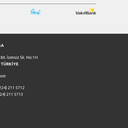
SA
86. İsimsiz Sk. No:1H
/ TÜRKİYE
com
224) 211 5712
4) 211 5713