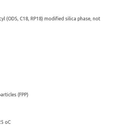
yl (ODS, C18, RP18) modified silica phase, not
articles (FPP)
25 oC