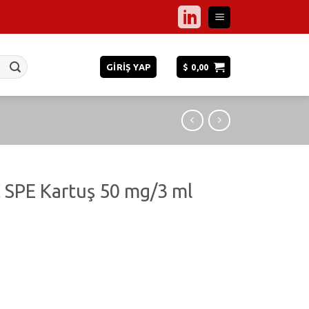
GIRIŞ YAP
$
0,00
 SPE Kartuş 50 mg/3 ml
0 mg/3 ml 50Ad/Pkt. adet