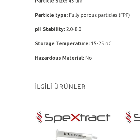
Particle
Size:
45 um
Particle
type
:
Fully porous particles (FPP)
pH
Stability
:
2.0-8.0
Storage Temperature:
15-25 oC
Hazardous
Material
:
No
İLGILI ÜRÜNLER