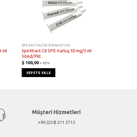
SPE KATI FAZ EKSTRAKSIYON
3 ml
SpeXtract C8 SPE Kartuş 50 mg/3 ml
50Ad/Pkt.
$
100,00
+ KDV
SEPETE EKLE
Müşteri Hizmetleri
+90 (224) 211 5712