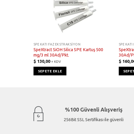
SPE KATI FAZ EKSTRAKSIYON
SPE KATI
00 mg/3 ml
SpeXtract SiOH Silica SPE Kartuş 500
SpeXtra
mg/3 ml 30Ad/Pkt.
30Ad/Pk
$
130,00
$
160,0
+ KDV
SEPETE EKLE
SEPE
%100 Güvenli Alışveriş
256Bit SSL Sertifikası ile güvenli