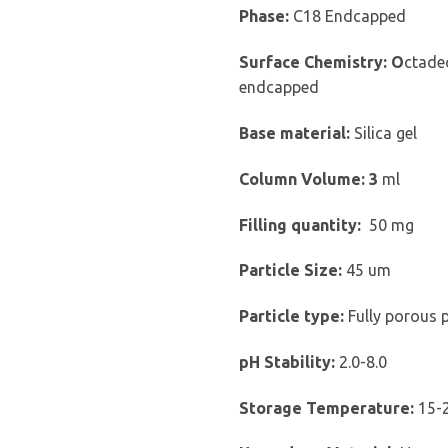
Phase
:
C18 Endcapped
Surface Chemistry:
O
ctadec
endcapped
Base material:
Silica gel
Column Volume: 3
ml
Filling quantity:
50 mg
Particle
Size:
45 um
Particle
type
:
Fully porous p
pH
Stability
:
2.0-8.0
Storage Temperature:
15-