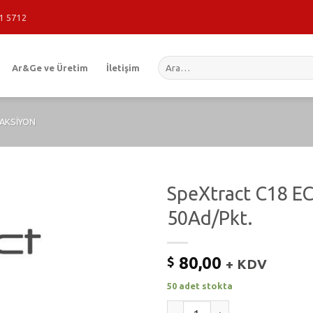
1 5712
Ara:
Ar&Ge ve Üretim
İletişim
RAKSIYON
SpeXtract C18 EC
50Ad/Pkt.
80,00
$
+ KDV
50 adet stokta
SpeXtract C18 EC SPE Kartuş 5