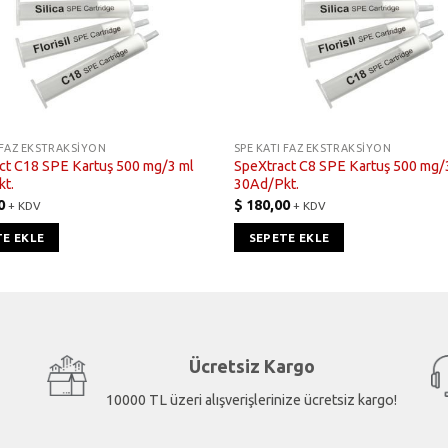
 FAZ EKSTRAKSIYON
SPE KATI FAZ EKSTRAKSIYON
ct C18 SPE Kartuş 500 mg/3 ml
SpeXtract C8 SPE Kartuş 500 mg/
t.
30Ad/Pkt.
0
$
180,00
+ KDV
+ KDV
TE EKLE
SEPETE EKLE
Ücretsiz Kargo
10000 TL üzeri alışverişlerinize ücretsiz kargo!